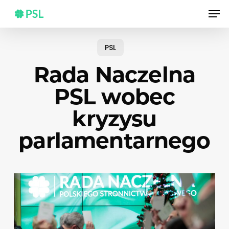
Skip
Men
to
main
content
PSL
Rada Naczelna
PSL wobec
kryzysu
parlamentarnego