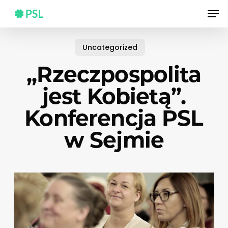
Skip
Men
to
main
content
Uncategorized
„Rzeczpospolita
jest Kobietą”.
Konferencja PSL
w Sejmie