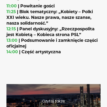
11:00
| Powitanie gości
11:25
| Blok tematyczny: „Kobiety – Polki
XXI wieku. Nasze prawa, nasze szanse,
nasza solidarność.”
12:15
| Panel dyskusyjny: „Rzeczpospolita
jest Kobietą – Kobieca strona PSL”
13:00
| Podsumowanie i zamknięcie części
oficjalnej
14:00
| Część artystyczna
Czytaj także: