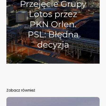
Przejęcie Grupy
Lotos przez
PKN Orlen.
PSL: Błędna
decyzja
Zobacz również