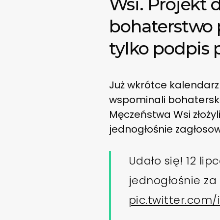
Wsi. Projekt
bohaterstwo p
tylko podpis 
Już wkrótce kalendarz 
wspominali bohaterską
Męczeństwa Wsi złożyl
jednogłośnie zagłoso
Udało się! 12 li
jednogłośnie z
pic.twitter.com