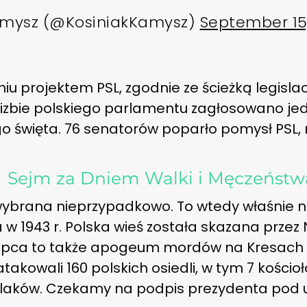
amysz (@KosiniakKamysz)
September 15,
u projektem PSL, zgodnie ze ścieżką legislacy
j izbie polskiego parlamentu zagłosowano je
święta. 76 senatorów poparło pomysł PSL, ni
→
Sejm za Dniem Walki i Męczeństw
 wybrana nieprzypadkowo. To wtedy właśnie n
 w 1943 r. Polska wieś została skazana przez
lipca to także apogeum mordów na Kresach 
akowali 160 polskich osiedli, w tym 7 kościo
laków. Czekamy na podpis prezydenta pod 