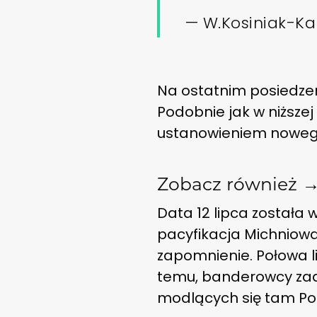
— W.Kosiniak-K
Na ostatnim posiedzeni
Podobnie jak w niższe
ustanowieniem nowego 
Zobacz również 
Data 12 lipca została
pacyfikacja Michniowa
zapomnienie. Połowa 
temu, banderowcy zaat
modlących się tam Po