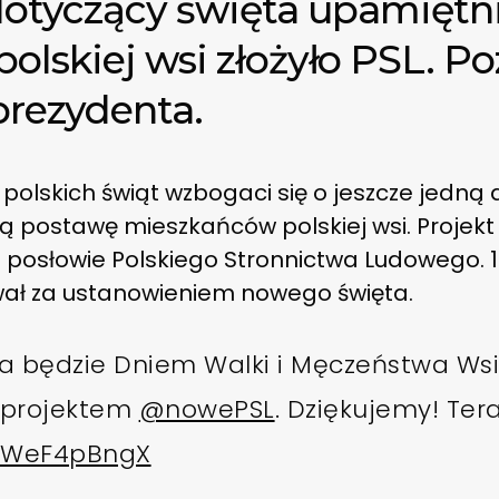
 dotyczący święta upamiętn
olskiej wsi złożyło PSL. Po
prezydenta.
polskich świąt wzbogaci się o jeszcze jedną 
 postawę mieszkańców polskiej wsi. Projekt 
i posłowie Polskiego Stronnictwa Ludowego. 
wał za ustanowieniem nowego święta.
pca będzie Dniem Walki i Męczeństwa Wsi 
a projektem
@nowePSL
. Dziękujemy! Ter
/iWeF4pBngX