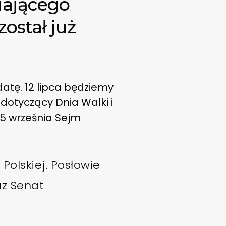
iającego
został już
datę. 12 lipca będziemy
dotyczący Dnia Walki i
15 września Sejm
Polskiej. Posłowie
az Senat