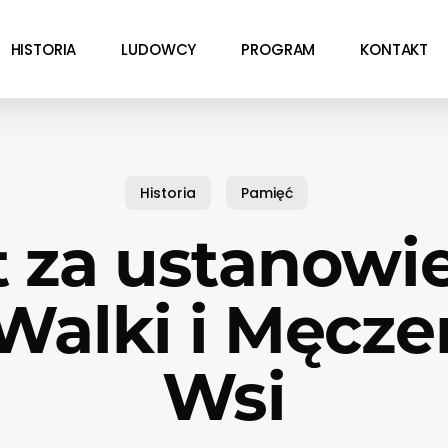
HISTORIA
LUDOWCY
PROGRAM
KONTAKT
Historia
Pamięć
t za ustanowi
Walki i Męcz
Wsi