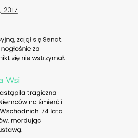
 2017
jną, zajął się Senat.
dnogłośnie za
kt się nie wstrzymał.
a Wsi
astąpiła tragiczna
 Niemców na śmierć i
Wschodnich. 74 lata
łów, mordując
ustawą.