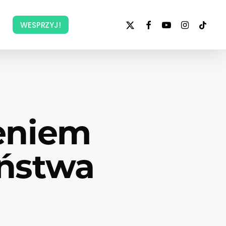
x-
facebook
youtube
instagram
tiktok
WESPRZYJ!
twitter
eniem
eństwa