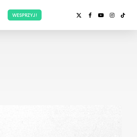
x-
facebook
youtube
instagram
tiktok
WESPRZYJ!
twitter