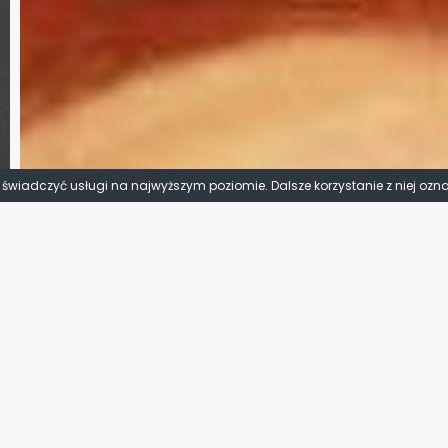
y świadczyć usługi na najwyższym poziomie. Dalsze korzystanie z niej ozn