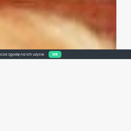
acza zgodę na ich użycie.
OK