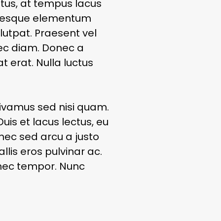
etus, at tempus lacus
lentesque elementum
olutpat. Praesent vel
nec diam. Donec a
t erat. Nulla luctus
Vivamus sed nisi quam.
is et lacus lectus, eu
nec sed arcu a justo
llis eros pulvinar ac.
 nec tempor. Nunc