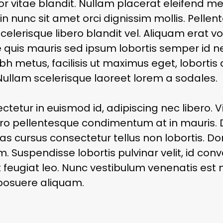
or vitae blandit. Nullam placerat eleifend m
 in nunc sit amet orci dignissim mollis. Pel
scelerisque libero blandit vel. Aliquam erat v
e quis mauris sed ipsum lobortis semper id 
h metus, facilisis ut maximus eget, lobortis a
Nullam scelerisque laoreet lorem a sodales.
ctetur in euismod id, adipiscing nec libero. 
ro pellentesque condimentum at in mauris. Du
as cursus consectetur tellus non lobortis. Do
m. Suspendisse lobortis pulvinar velit, id conva
t feugiat leo. Nunc vestibulum venenatis est
posuere aliquam.