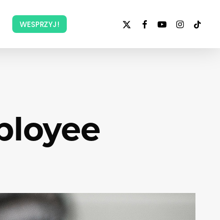
x-
facebook
youtube
instagram
tiktok
WESPRZYJ!
twitter
ployee