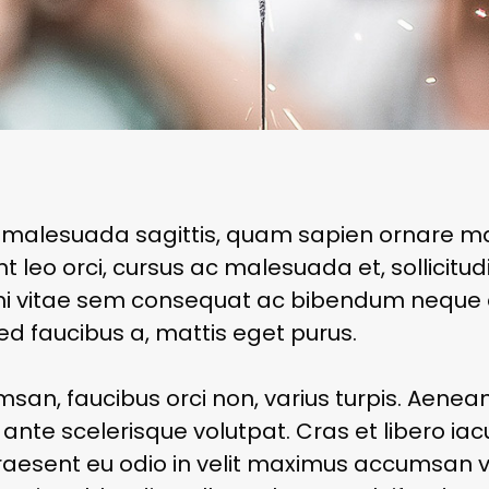
 malesuada sagittis, quam sapien ornare ma
t leo orci, cursus ac malesuada et, sollicitud
mi vitae sem consequat ac bibendum neque 
sed faucibus a, mattis eget purus.
san, faucibus orci non, varius turpis. Aenean
ante scelerisque volutpat. Cras et libero iacu
Praesent eu odio in velit maximus accumsan v