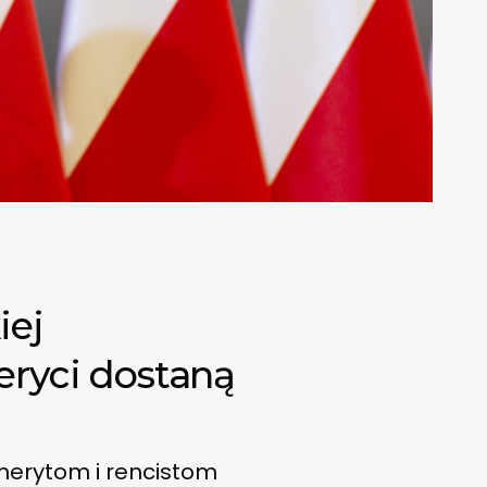
iej
eryci dostaną
merytom i rencistom