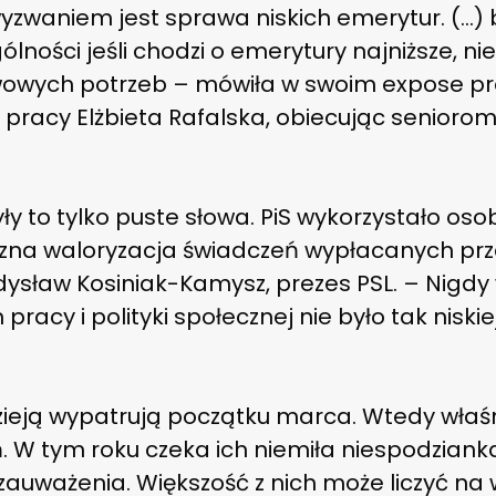
wyzwaniem jest sprawa niskich emerytur. (…) 
lności jeśli chodzi o emerytury najniższe, n
owych potrzeb – mówiła w swoim expose pre
 pracy Elżbieta Rafalska, obiecując senioro
yły to tylko puste słowa. PiS wykorzystało oso
czna waloryzacja świadczeń wypłacanych prze
ysław Kosiniak-Kamysz, prezes PSL. – Nigdy 
racy i polityki społecznej nie było tak niskiej
zieją wypatrują początku marca. Wtedy właś
 W tym roku czeka ich niemiła niespodzianka.
zauważenia. Większość z nich może liczyć na