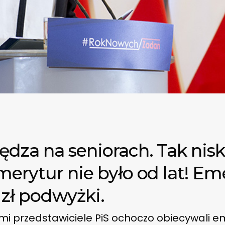
dza na seniorach. Tak nisk
merytur nie było od lat! Em
 zł podwyżki.
i przedstawiciele PiS ochoczo obiecywali e