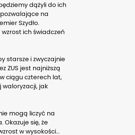
będziemy dążyli do ich
iepozwalające na
mier Szydło.
m wzrost ich świadczeń
by starsze i zwyczajnie
z ZUS jest najniższą
w ciągu czterech lat,
 waloryzacji, jak
nie mogą liczyć na
 Okazuje się, że
 wzrost w wysokości…