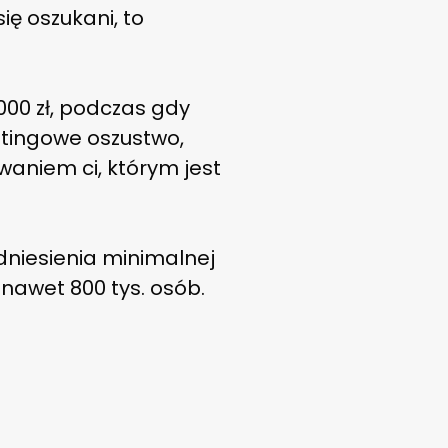
się oszukani, to
00 zł, podczas gdy
etingowe oszustwo,
waniem ci, którym jest
odniesienia minimalnej
o nawet 800 tys. osób.