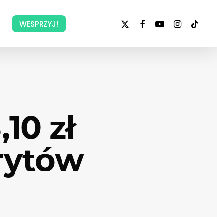
x-
facebook
youtube
instagram
tiktok
WESPRZYJ!
twitter
10 zł
rytów