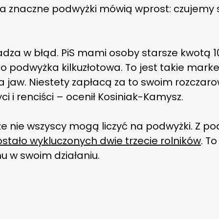
zyli na znaczne podwyżki mówią wprost: czujemy 
za w błąd. PiS mami osoby starsze kwotą 10
o podwyżka kilkuzłotowa. To jest takie mark
a jaw. Niestety zapłacą za to swoim rozczaro
yci i renciści – ocenił Kosiniak-Kamysz.
 że nie wszyscy mogą liczyć na podwyżki. Z p
ostało wykluczonych dwie trzecie rolników
. T
u w swoim działaniu.