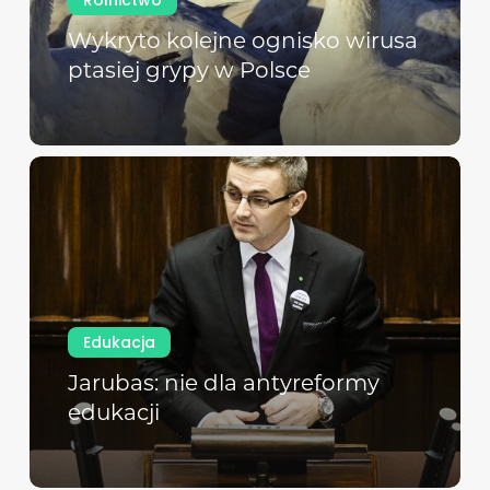
Wykryto kolejne ognisko wirusa
ptasiej grypy w Polsce
Edukacja
Jarubas: nie dla antyreformy
edukacji