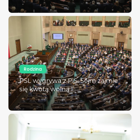
Rodzina
PSL wygrywa z PiS. Sejm zajmie
się kwotą wolną