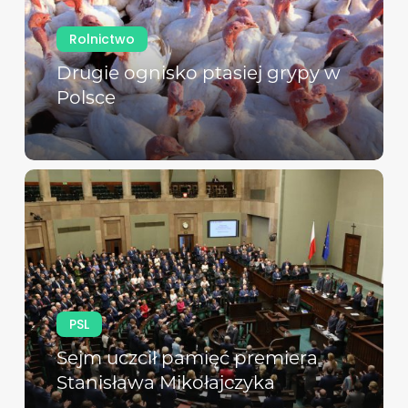
Rolnictwo
Drugie ognisko ptasiej grypy w
Polsce
PSL
Sejm uczcił pamięć premiera
Stanisława Mikołajczyka