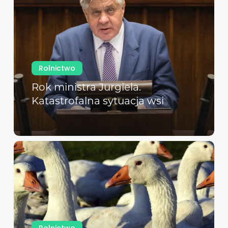
Rolnictwo
Rok ministra Jurgiela.
Katastrofalna sytuacja wsi
Rolnictwo