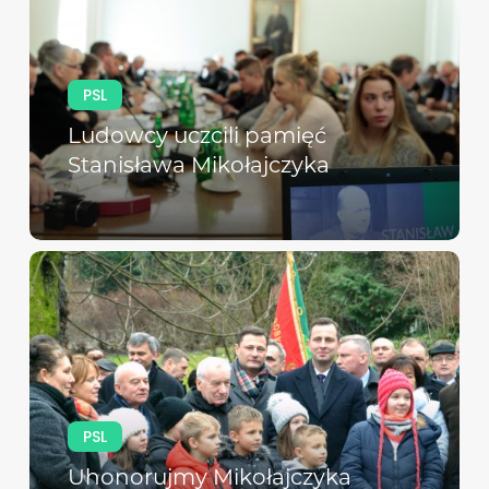
PSL
Ludowcy uczcili pamięć
Stanisława Mikołajczyka
PSL
Uhonorujmy Mikołajczyka