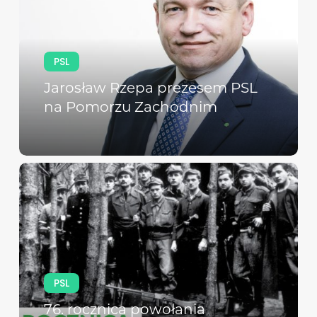
PSL
Jarosław Rzepa prezesem PSL
na Pomorzu Zachodnim
PSL
76. rocznica powołania