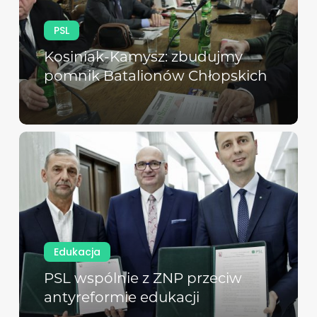
PSL
Kosiniak-Kamysz: zbudujmy
pomnik Batalionów Chłopskich
Edukacja
PSL wspólnie z ZNP przeciw
antyreformie edukacji