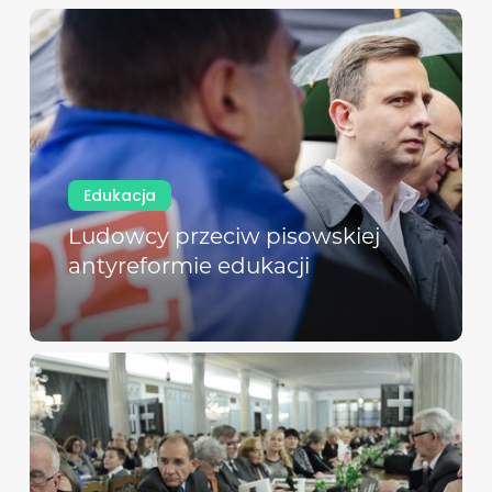
Edukacja
Ludowcy przeciw pisowskiej
antyreformie edukacji