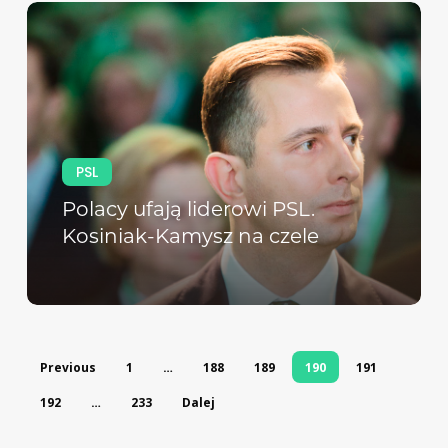
PSL
Polacy ufają liderowi PSL.
Kosiniak-Kamysz na czele
Previous
1
…
188
189
190
191
192
…
233
Dalej