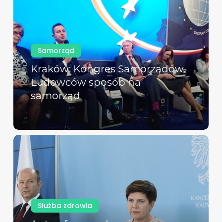
Samorząd
Kraków: Kongres Samorządów.
Ludowców sposób na
samorząd
Służba zdrowia