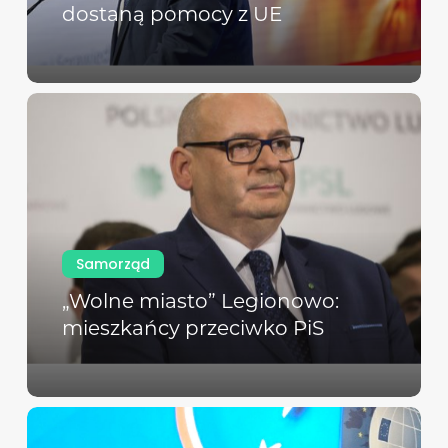
dostaną pomocy z UE
Samorząd
„Wolne miasto” Legionowo:
mieszkańcy przeciwko PiS