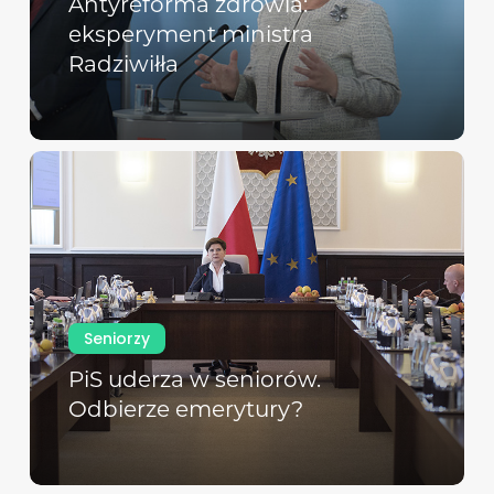
Antyreforma zdrowia:
eksperyment ministra
Radziwiłła
Seniorzy
PiS uderza w seniorów.
Odbierze emerytury?