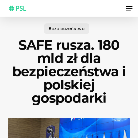
Skip
Men
to
main
content
Bezpieczeństwo
SAFE rusza. 180
mld zł dla
bezpieczeństwa i
polskiej
gospodarki