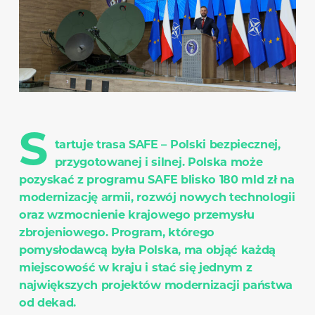
S
tartuje trasa SAFE – Polski bezpiecznej,
przygotowanej i silnej. Polska może
pozyskać z programu SAFE blisko 180 mld zł na
modernizację armii, rozwój nowych technologii
oraz wzmocnienie krajowego przemysłu
zbrojeniowego. Program, którego
pomysłodawcą była Polska, ma objąć każdą
miejscowość w kraju i stać się jednym z
największych projektów modernizacji państwa
od dekad.