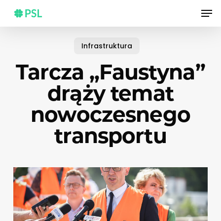
Skip
Men
to
main
content
Infrastruktura
Tarcza „Faustyna”
drąży temat
nowoczesnego
transportu