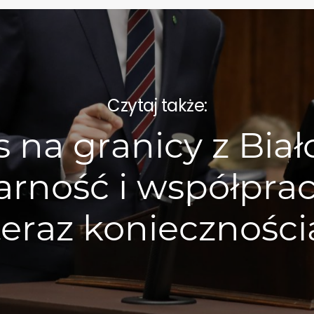
Czytaj także:
 na granicy z Biał
arność i współprac
teraz konieczności