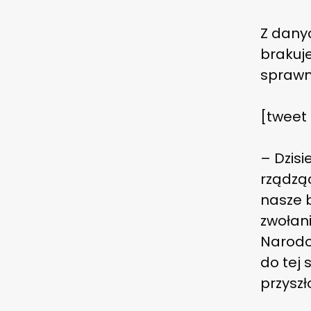
Z danyc
brakuje
sprawn
[tweet
– Dzis
rządzą
nasze 
zwołan
Narodow
do tej 
przysz