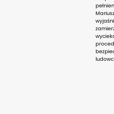
pełnien
Marius
wyjaśni
zamier
wycieka
procedu
bezpie
ludowc