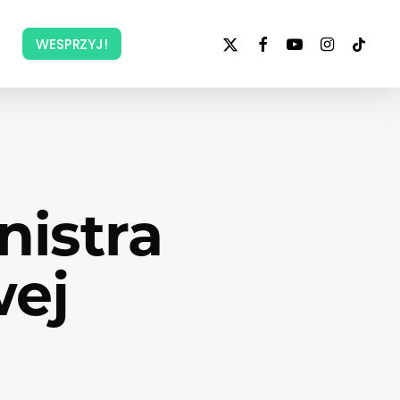
x-
facebook
youtube
instagram
tiktok
WESPRZYJ!
twitter
nistra
wej