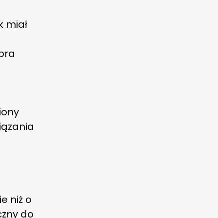
k miał
bra
iony
iązania
e niż o
czny do