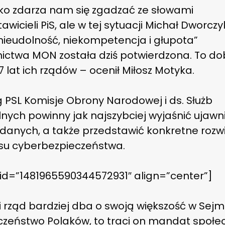
ko zdarza nam się zgadzać ze słowami
awicieli PiS, ale w tej sytuacji Michał Dworczy
„nieudolność, niekompetencja i głupota”
nictwa MON została dziś potwierdzona. To do
 lat ich rządów – ocenił Miłosz Motyka.
 PSL Komisje Obrony Narodowej i ds. Służb
nych powinny jak najszybciej wyjaśnić ujawn
 danych, a także przedstawić konkretne rozw
esu cyberbezpieczeństwa.
 id=”1481965590344572931″ align=”center”]
i rząd bardziej dba o swoją większość w Sejmi
czeństwo Polaków, to traci on mandat społe