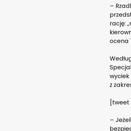
– Rzad
przedst
rację: 
kierow
ocena 7
Według
Specjal
wyciek
z zakr
[tweet
– Jeżel
bezpie