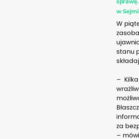
sprawę.
w Sejmi
W piąt
zasoba
ujawni
stanu 
składa
– Kilka
wrażliw
możliw
Błaszcz
inform
za bezp
– mówi