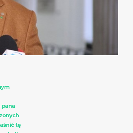
znym
ę pana
czonych
aśnić tę