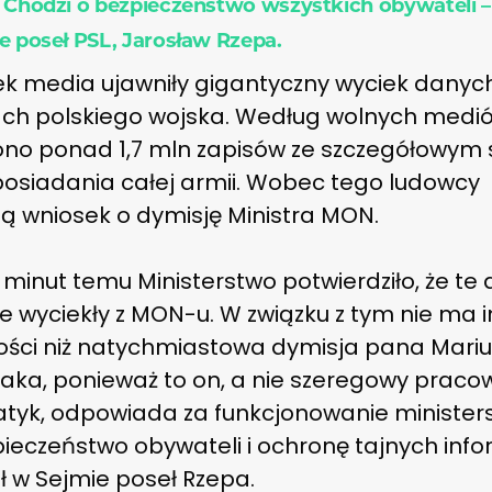
 Chodzi o bezpieczeństwo wszystkich obywateli 
e poseł PSL, Jarosław Rzepa.
ek media ujawniły gigantyczny wyciek danyc
ch polskiego wojska. Według wolnych medi
ono ponad 1,7 mln zapisów ze szczegółowym
posiadania całej armii. Wobec tego ludowcy
ją wniosek o dymisję Ministra MON.
 minut temu Ministerstwo potwierdziło, że te
e wyciekły z MON-u. W związku z tym nie ma i
ości niż natychmiastowa dymisja pana Mari
aka, ponieważ to on, a nie szeregowy pracow
atyk, odpowiada za funkcjonowanie minister
ieczeństwo obywateli i ochronę tajnych info
ł w Sejmie poseł Rzepa.