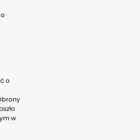
go
ć o
 Obrony
oszło
bnym w