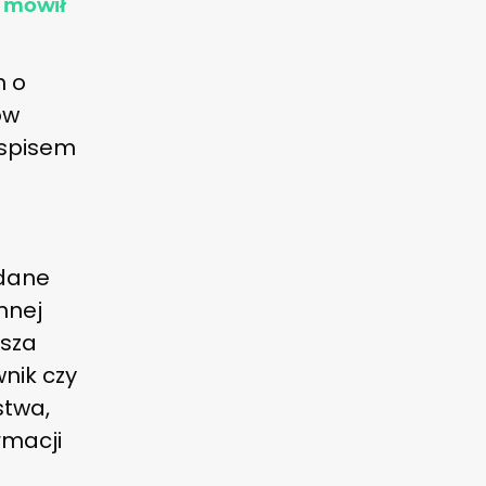
– mówił
h o
ów
 spisem
 dane
nnej
usza
nik czy
stwa,
rmacji