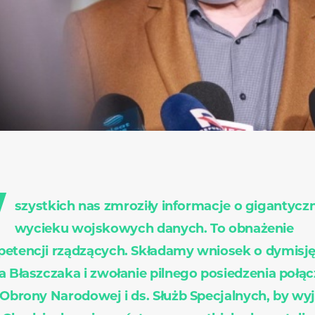
W
szystkich nas zmroziły informacje o gigantyc
wycieku wojskowych danych. To obnażenie
etencji rządzących. Składamy wniosek o dymisj
a Błaszczaka i zwołanie pilnego posiedzenia połą
 Obrony Narodowej i ds. Służb Specjalnych, by wyj