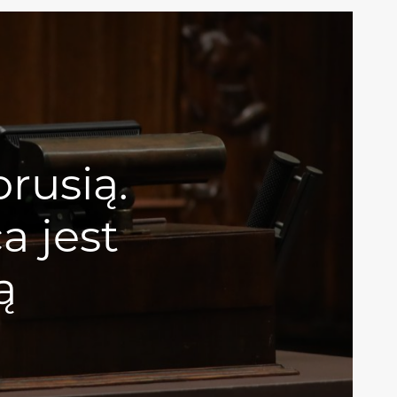
orusią.
a jest
ą