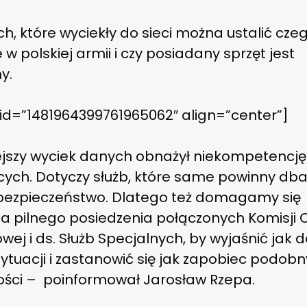
h, które wyciekły do sieci można ustalić cze
 w polskiej armii i czy posiadany sprzęt jest
y.
 id=”1481964399761965062″ align=”center”]
iejszy wyciek danych obnażył niekompetencję
cych. Dotyczy służb, które same powinny dba
bezpieczeństwo. Dlatego też domagamy się
ia pilnego posiedzenia połączonych Komisji
ej i ds. Służb Specjalnych, by wyjaśnić jak d
sytuacji i zastanowić się jak zapobiec podo
łości – poinformował Jarosław Rzepa.