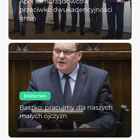
Apel samorządowców
przeciwko dwukadencyjności
gmin
Rolnictwo
Baszko: pracujmy dla naszych
małych ojczyzn