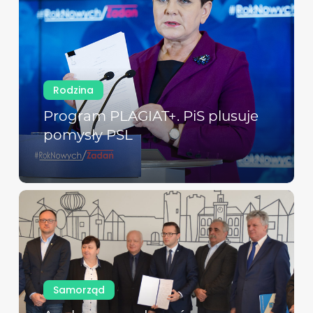
Rodzina
Program PLAGIAT+. PiS plusuje
pomysły PSL
Samorząd