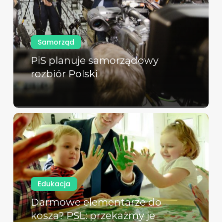
Samorząd
PiS planuje samorządowy
rozbiór Polski
Edukacja
Darmowe elementarze do
kosza? PSL: przekażmy je