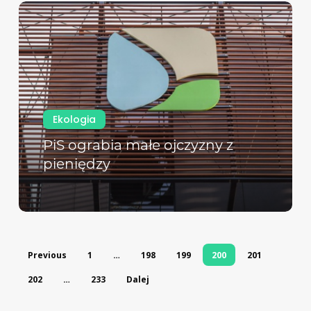
Ekologia
PiS ograbia małe ojczyzny z
pieniędzy
Previous
1
…
198
199
200
201
202
…
233
Dalej