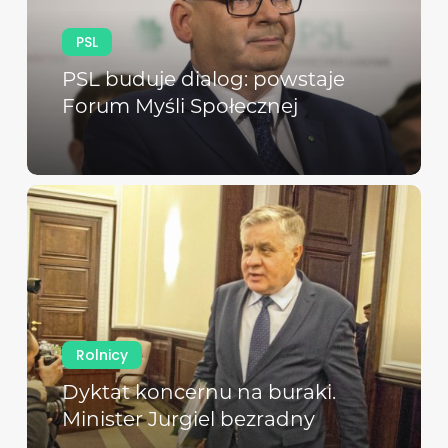
PSL
PSL buduje dialog: powstaje
Forum Myśli Społecznej
Rolnicy
Dyktat koncernu na buraki.
Minister Jurgiel bezradny