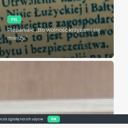
PSL
Plebaniak: „Bo wolność krzyżami się
mierzy.”
acza zgodę na ich użycie.
OK