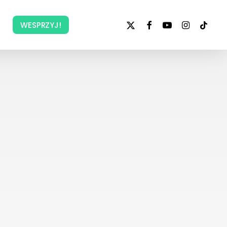
x-
facebook
youtube
instagram
tiktok
WESPRZYJ!
twitter