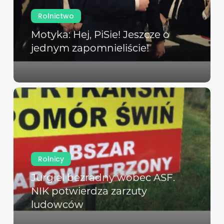
Rolnictwo
Motyka: Hej, PiSie! Jeszcze o
jednym zapomnieliście!
Rolnicy
Jurgiel bezradny wobec ASF.
NIK potwierdza zarzuty
ludowców