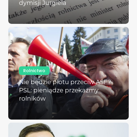
dymisji Jurgiela
Rolnictwo
Nie będzie płotu przeciw ASF?
PSL: pieniądze przekażmy
rolników