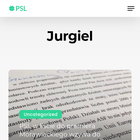
Skip
Men
to
main
content
Jurgiel
Uncategorized
PSL w liście do premiera
Morawieckiego wzywa do