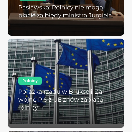
Pasławska: Rolnicy nie mogą
płacić za błędy ministra Jurgiela
Rolnicy
Porażka rządu w Brukseli. Za
wojnę PiS z UE znów zapłacą
rolnicy