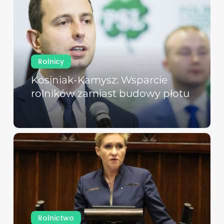
Rolnicy
Kosiniak-Kamysz: Wsparcie
rolników zamiast budowy płotu
Rolnictwo