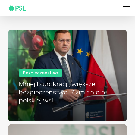
Skip
Men
to
main
content
Bezpieczeństwo
Mniej biurokracji, większe
bezpieczeństwo. 7 zmian dla
polskiej wsi